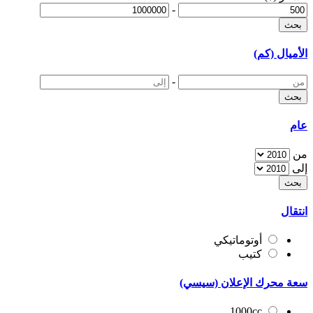
-
الأميال (كم)
-
عام
من
إلى
انتقال
أوتوماتيكي
كتيب
سعة محرك الإعلان (سيسي)
1000cc