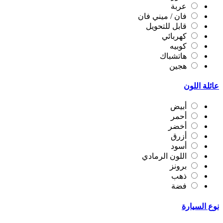
عربة
فان / ميني فان
قابل للتحويل
كهربائي
كوبيه
هاتشباك
هجين
عائلة اللون
أبيض
أحمر
أخضر
أزرق
أسود
اللون الرمادي
برونز
ذهب
فضة
نوع السيارة