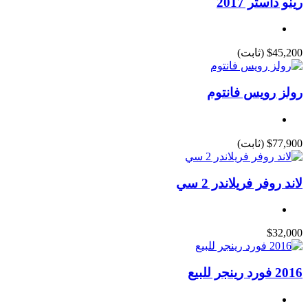
رينو داستر 2017
$45,200
(ثابت)
رولز رويس فانتوم
$77,900
(ثابت)
لاند روفر فريلاندر 2 سي
$32,000
2016 فورد رينجر للبيع