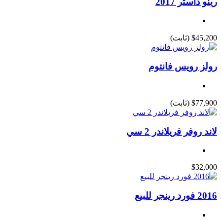
رينو داستر 2017
$45,200
(ثابت)
رولز رويس فانتوم
$77,900
(ثابت)
لاند روفر فريلاندر 2 سي
$32,000
2016 فورد رينجر للبيع