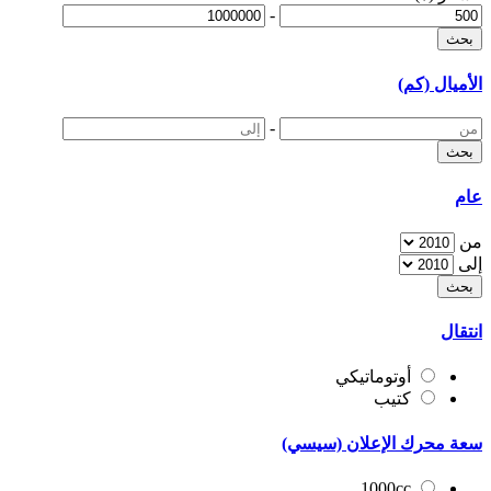
-
الأميال (كم)
-
عام
من
إلى
انتقال
أوتوماتيكي
كتيب
سعة محرك الإعلان (سيسي)
1000cc