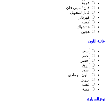
عربة
فان / ميني فان
قابل للتحويل
كهربائي
كوبيه
هاتشباك
هجين
عائلة اللون
أبيض
أحمر
أخضر
أزرق
أسود
اللون الرمادي
برونز
ذهب
فضة
نوع السيارة